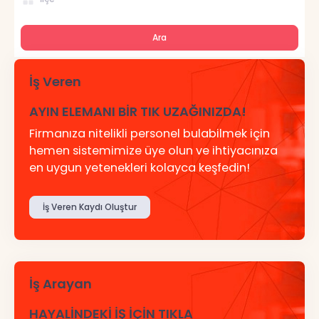
Ara
İş Veren
AYIN ELEMANI BİR TIK UZAĞINIZDA!
Firmanıza nitelikli personel bulabilmek için
hemen sistemimize üye olun ve ihtiyacınıza
en uygun yetenekleri kolayca keşfedin!
İş Veren Kaydı Oluştur
İş Arayan
HAYALİNDEKİ İŞ İÇİN TIKLA