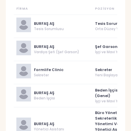
FIRMA
POZISYON
BURFAŞ AŞ
Tesis Sorumlusu
Tesis Sorumlusu
Orta Düzey Yönetici
BURFAŞ AŞ
Şef Garson
Vardiya Şefi (Şef Garson)
İşçi ve Mavi Yaka
Formlife Clinic
Sekreter
Sekreter
Yeni Başlayan
Beden İşçisi
BURFAŞ AŞ
(Genel)
Beden İşçisi
İşçi ve Mavi Yaka
Büro Yönetimi Ve
Sekreterlik/Büro
BURFAŞ AŞ
Yönetimi Ve
Yönetici Asistanı
Yönetici Asistanı