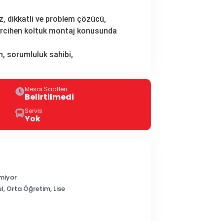
tiz, dikkatli ve problem çözücü,
ercihen koltuk montaj konusunda
, sorumluluk sahibi,
Mesai Saatleri
Belirtilmedi
Servis
Yok
miyor
ul, Orta Öğretim, Lise