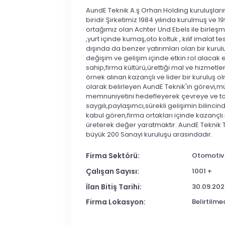
AundE Teknik A.ş Orhan Holding kuruluşlar
biridir.Şirketimiz 1984 yılında kurulmuş ve 1
ortağımız olan Achter Und Ebels ile birleşm
,yurt içinde kumaş,oto koltuk , kılıf imalat tes
dışında da benzer yatırımları olan bir kuru
değişim ve gelişim içinde etkin rol alacak 
sahip,firma kültürü,ürettiği mal ve hizmetl
örnek alınan kazançlı ve lider bir kuruluş 
olarak belirleyen AundE Teknik'in görevi,m
memnuniyetini hedefleyerek çevreye ve 
saygılı,paylaşımcı,sürekli gelişimin bilinc
kabul gören,firma ortakları içinde kazançl
üreterek değer yaratmaktır. AundE Teknik T
büyük 200 Sanayi kuruluşu arasındadır.
Firma Sektörü:
Otomotiv
Çalışan Sayısı:
1001 +
İlan Bitiş Tarihi:
30.09.202
Firma Lokasyon:
Belirtilme