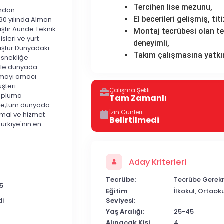
Tercihen lise mezunu,
ından
El becerileri gelişmiş, ti
990 yılında Alman
iştir.Aunde Teknik
Montaj tecrübesi olan t
isleri ve yurt
deneyimli,
luştur.Dünyadaki
Takım çalışmasına yatkın
esnekliğe
erle dünyada
olmayı amacı
üşteri
Çalışma Şekli
topluma
Tam Zamanlı
inde,tüm dünyada
İzin Günleri
ı mal ve hizmet
Belirtilmedi
ürkiye'nin en
Aday Kriterleri
Tecrübe:
Tecrübe Gerek
5
Eğitim
İlkokul, Ortaok
Seviyesi:
di
Yaş Aralığı:
25-45
Alınacak Kişi
4