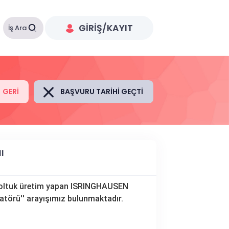
GIRIŞ/KAYIT
İş Ara
GERI
BAŞVURU TARIHI GEÇTI
I
n koltuk üretim yapan ISRINGHAUSEN
atörü'' arayışımız bulunmaktadır.