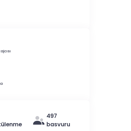
ajcısı
ka
497
tülenme
basvuru