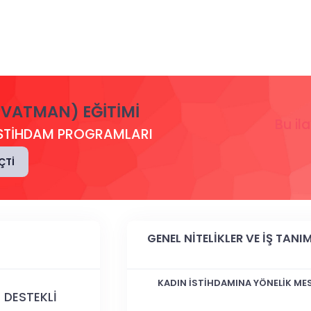
VATMAN) EĞITIMI
Bu il
İ İSTİHDAM PROGRAMLARI
ÇTI
GENEL NİTELİKLER VE İŞ TANIM
KADIN İSTİHDAMINA YÖNELİK MES
M DESTEKLİ