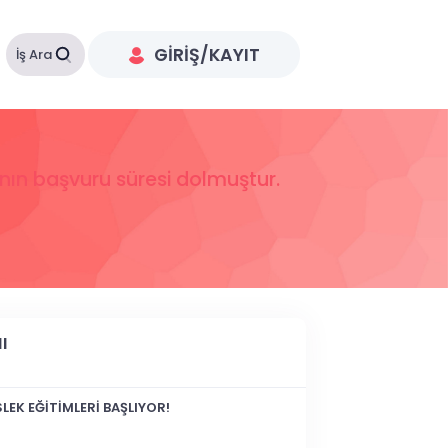
GIRIŞ/KAYIT
İş Ara
anın başvuru süresi dolmuştur.
I
LEK EĞİTİMLERİ BAŞLIYOR!