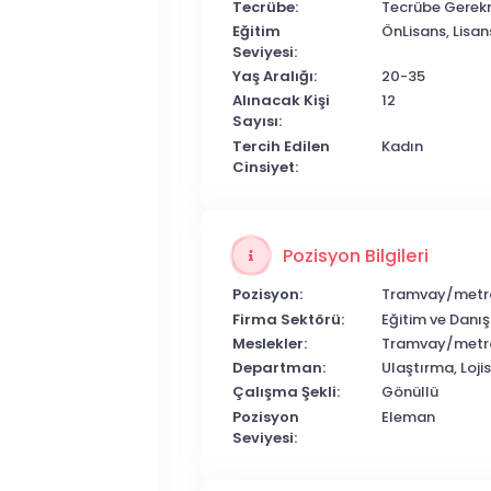
Tecrübe:
Tecrübe Gerek
Eğitim
ÖnLisans, Lisan
Seviyesi:
Yaş Aralığı:
20-35
Alınacak Kişi
12
Sayısı:
Tercih Edilen
Kadın
Cinsiyet:
Pozisyon Bilgileri
Pozisyon:
Tramvay/metr
Firma Sektörü:
Eğitim ve Danı
Meslekler:
Tramvay/metro 
Departman:
Ulaştırma, Loji
Çalışma Şekli:
Gönüllü
Pozisyon
Eleman
Seviyesi: