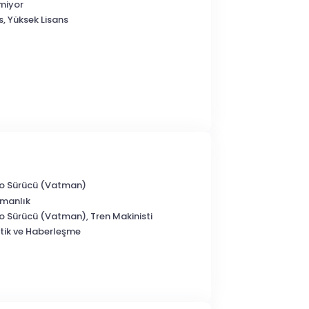
miyor
s, Yüksek Lisans
o Sürücü (Vatman)
şmanlık
Sürücü (Vatman), Tren Makinisti
stik ve Haberleşme