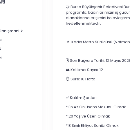
RI
🤝 Bursa Büyükşehir Belediyesi Bur
programla; kadınlarımızın iş gücü
olanaklarına erişimini kolaylaştır
hedeflenmektedir.
 Danışmanlık
ı
📌 Kadın Metro Sürücüsü (Vatman
5
di
🗓️ Son Başvuru Tarihi: 12 Mayıs 202
👥 Katılımcı Sayısı: 12
⏱️ Süre: 16 Hafta
✅ Katılım Şartları:
* En Az Ön Lisans Mezunu Olmak
* 20 Yaş ve Üzeri Olmak
* B Sınıfı Ehliyet Sahibi Olmak