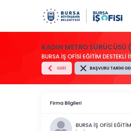
KADIN METRO SÜRÜCÜSÜ (
BURSA İŞ OFİSİ EĞİTİM DESTEKL
GERI
BAŞVURU TARIHI GE
Firma Bilgileri
BURSA İŞ OFİSİ EĞİTİ