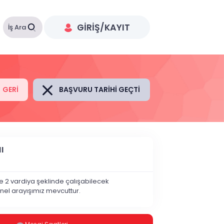
GIRIŞ/KAYIT
İş Ara
GERI
BAŞVURU TARIHI GEÇTI
I
 2 vardiya şeklinde çalışabilecek
el arayışımız mevcuttur.