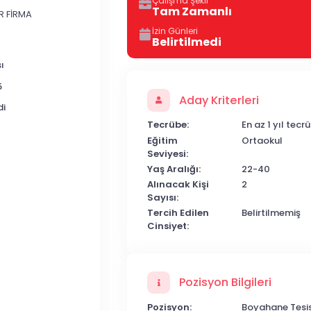
Çalışma Şekli
Tam Zamanlı
R FİRMA
İzin Günleri
Belirtilmedi
ı
5
Aday Kriterleri
di
Tecrübe:
En az 1 yıl tecr
Eğitim
Ortaokul
Seviyesi:
Yaş Aralığı:
22-40
Alınacak Kişi
2
Sayısı:
Tercih Edilen
Belirtilmemiş
Cinsiyet:
Pozisyon Bilgileri
Pozisyon:
Boyahane Tesis 