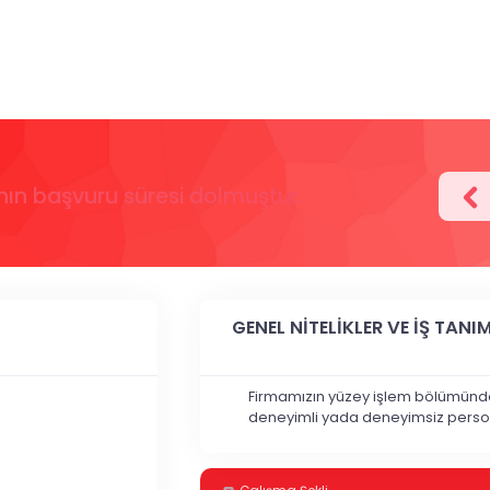
anın başvuru süresi dolmuştur.
GENEL NİTELİKLER VE İŞ TANIM
Firmamızın yüzey işlem bölümünde
deneyimli yada deneyimsiz person