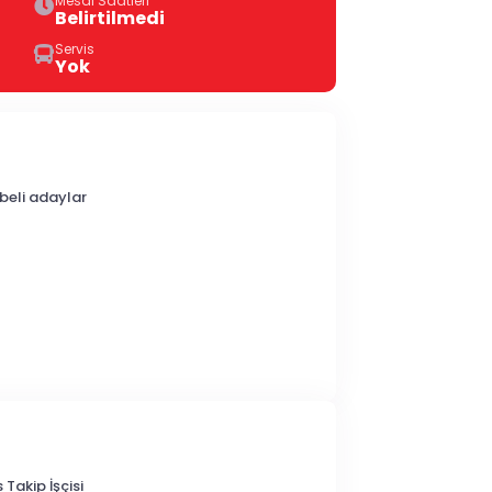
Mesai Saatleri
Belirtilmedi
Servis
Yok
übeli adaylar
Takip İşçisi