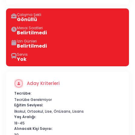
Çalışma Şekli
Gönüllü
Mesai Saatleri
Belirtilmedi
İzin Günleri
Belirtilmedi
Servis
Yok
Aday Kriterleri
Tecrübe:
Tecrübe Gerekmiyor
Eğitim Seviyesi:
İlkokul, Ortaokul, Lise, ÖnLisans, Lisans
Yaş Aralığı:
18-45
Alınacak Kişi Sayısı:
30