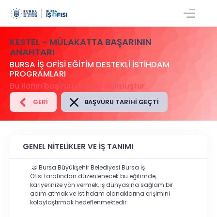
GIRIŞ/KAYIT
KESTEL - MÜLAKATTA BAŞARININ
ANAHTARI
BURSA İŞ OFİSİ EĞİTİM DESTEKLİ İSTİHDAM
PROGRAMLARI
Bu ilanın başvuru süresi dolmuştur.
GERI
BAŞVURU TARIHI GEÇTI
GENEL NİTELİKLER VE İŞ TANIMI
🤝
Bursa Büyükşehir Belediyesi Bursa İş
Ofisi
tarafından düzenlenecek bu eğitimde,
kariyerinize yön vermek, iş dünyasına sağlam bir
adım atmak ve istihdam olanaklarına erişimini
kolaylaştırmak hedeflenmektedir.