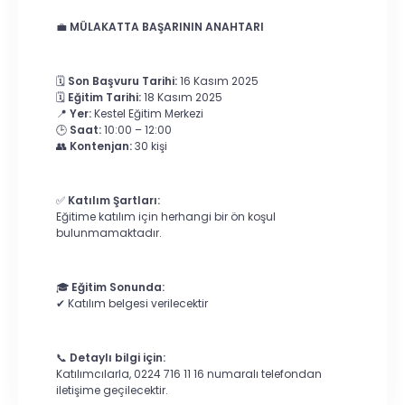
💼
MÜLAKATTA BAŞARININ ANAHTARI
🗓️
Son Başvuru Tarihi:
16 Kasım 2025
🗓️
Eğitim Tarihi:
18 Kasım 2025
📍
Yer:
Kestel Eğitim Merkezi
🕒
Saat:
10:00 – 12:00
👥
Kontenjan:
30 kişi
✅
Katılım Şartları:
Eğitime katılım için herhangi bir ön koşul
bulunmamaktadır.
🎓
Eğitim Sonunda:
✔ Katılım belgesi verilecektir
📞
Detaylı bilgi için:
Katılımcılarla, 0224 716 11 16 numaralı telefondan
iletişime geçilecektir.