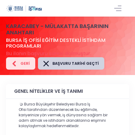
GIRIŞ/KAYIT
KARACABEY - MÜLAKATTA BAŞARININ
ANAHTARI
BURSA İŞ OFİSİ EĞİTİM DESTEKLİ İSTİHDAM
PROGRAMLARI
Bu ilanın başvuru süresi dolmuştur.
GERI
BAŞVURU TARIHI GEÇTI
GENEL NİTELİKLER VE İŞ TANIMI
🤝
Bursa Büyükşehir Belediyesi Bursa İş
Ofisi
tarafından düzenlenecek bu eğitimde,
kariyerinize yön vermek, iş dünyasına sağlam bir
adım atmak ve istihdam olanaklarına erişimini
kolaylaştırmak hedeflenmektedir.