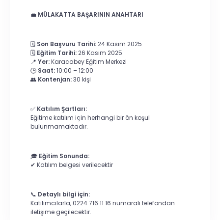
💼
MÜLAKATTA BAŞARININ ANAHTARI
🗓️
Son Başvuru Tarihi:
24 Kasım 2025
🗓️
Eğitim Tarihi:
26 Kasım 2025
📍
Yer:
Karacabey Eğitim Merkezi
🕒
Saat:
10:00 – 12:00
👥
Kontenjan:
30 kişi
✅
Katılım Şartları:
Eğitime katılım için herhangi bir ön koşul
bulunmamaktadır.
🎓
Eğitim Sonunda:
✔ Katılım belgesi verilecektir
📞
Detaylı bilgi için:
Katılımcılarla, 0224 716 11 16 numaralı telefondan
iletişime geçilecektir.