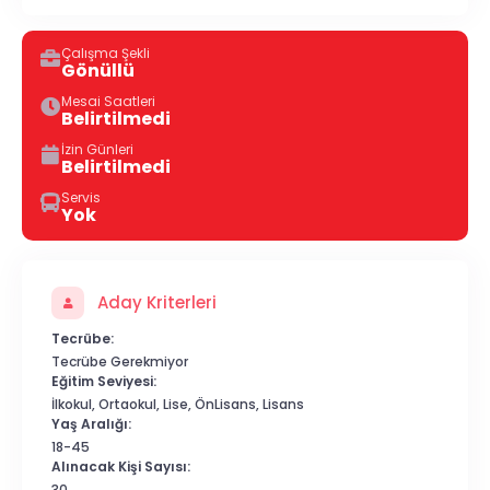
Çalışma Şekli
Gönüllü
Mesai Saatleri
Belirtilmedi
İzin Günleri
Belirtilmedi
Servis
Yok
Aday Kriterleri
Tecrübe:
Tecrübe Gerekmiyor
Eğitim Seviyesi:
İlkokul, Ortaokul, Lise, ÖnLisans, Lisans
Yaş Aralığı:
18-45
Alınacak Kişi Sayısı:
30