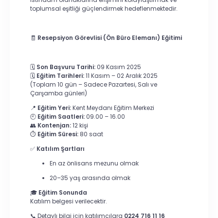
toplumsal eşitliği güçlendirmek hedeflenmektedir.
🧾
Resepsiyon Görevlisi (Ön Büro Elemanı) Eğitimi
🗓️
Son Başvuru Tarihi:
09 Kasım 2025
🗓️
Eğitim Tarihleri:
11 Kasım – 02 Aralık 2025
(Toplam 10 gün – Sadece Pazartesi, Salı ve
Çarşamba günleri)
📍
Eğitim Yeri:
Kent Meydanı Eğitim Merkezi
🕘
Eğitim Saatleri:
09.00 – 16.00
👥
Kontenjan:
12 kişi
⏱️
Eğitim Süresi:
80 saat
✅
Katılım Şartları
En az önlisans mezunu olmak
20–35 yaş arasında olmak
🎓
Eğitim Sonunda
Katılım belgesi verilecektir.
📞 Detaylı bilgi için katılımcılara
0224 716 11 16