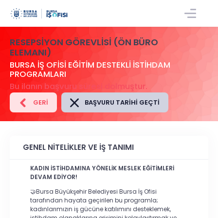
GIRIŞ/KAYIT
RESEPSIYON GÖREVLISI (ÖN BÜRO
ELEMANI)
BURSA İŞ OFİSİ EĞİTİM DESTEKLİ İSTİHDAM
PROGRAMLARI
Bu ilanın başvuru süresi dolmuştur.
GERI
BAŞVURU TARIHI GEÇTI
GENEL NİTELİKLER VE İŞ TANIMI
KADIN İSTİHDAMINA YÖNELİK MESLEK EĞİTİMLERİ
DEVAM EDİYOR!
🤝Bursa Büyükşehir Belediyesi Bursa İş Ofisi
tarafından hayata geçirilen bu programla;
kadınlarımızın iş gücüne katılımını desteklemek,
istihdam olanaklarına erişimini kolaylaştırmak ve