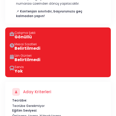
numarası üzerinden dönüş yapılacaktır.
📌
Kontenjan sınırlıdır, başvurunuzu geç
kalmadan yapın!
Çalışma Şekli
Gönüllü
Mesai Saatleri
Belirtilmedi
İzin Günleri
Belirtilmedi
Servis
Yok
Aday Kriterleri
Tecrübe:
Tecrübe Gerekmiyor
Eğitim Seviyesi:
ÖnLisans, Lisans, Yüksek Lisans