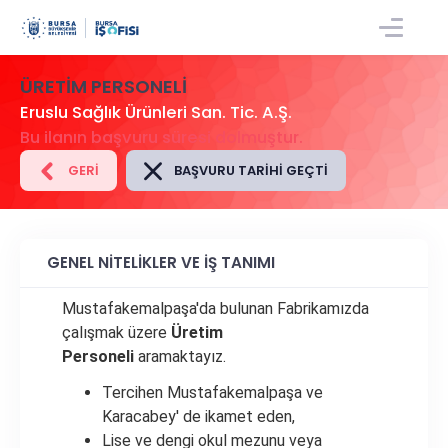
GIRIŞ/KAYIT
ÜRETİM PERSONELİ
Eruslu Sağlık Ürünleri San. Tic. A.Ş.
Bu ilanın başvuru süresi dolmuştur.
GERI
BAŞVURU TARIHI GEÇTI
GENEL NİTELİKLER VE İŞ TANIMI
Mustafakemalpaşa'da bulunan Fabrikamızda
çalışmak üzere
Üretim
Personeli
aramaktayız.
Tercihen Mustafakemalpaşa ve
Karacabey' de ikamet eden,
Lise ve dengi okul mezunu veya