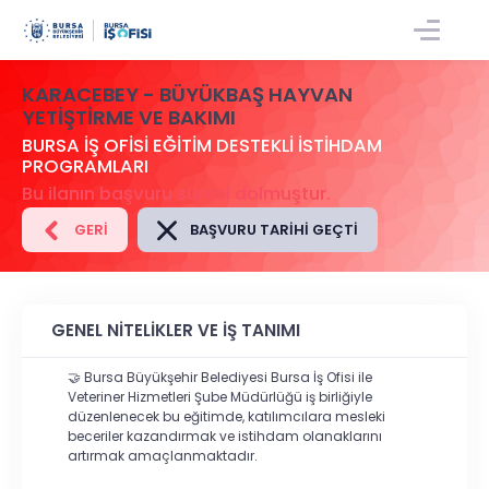
GIRIŞ/KAYIT
KARACEBEY - BÜYÜKBAŞ HAYVAN
YETIŞTIRME VE BAKIMI
BURSA İŞ OFİSİ EĞİTİM DESTEKLİ İSTİHDAM
PROGRAMLARI
Bu ilanın başvuru süresi dolmuştur.
GERI
BAŞVURU TARIHI GEÇTI
GENEL NİTELİKLER VE İŞ TANIMI
🤝
Bursa Büyükşehir Belediyesi Bursa İş Ofisi
ile
Veteriner Hizmetleri Şube
Müdürlüğü
iş birliğiyle
düzenlenecek bu eğitimde, katılımcılara
mesleki
beceriler kazandırmak
ve
istihdam olanaklarını
artırmak
amaçlanmaktadır.