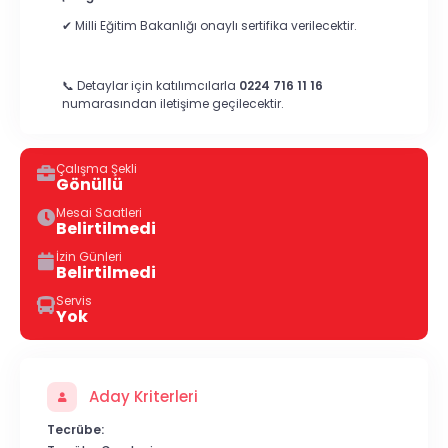
✔ Milli Eğitim Bakanlığı onaylı sertifika verilecektir.
📞 Detaylar için katılımcılarla
0224 716 11 16
numarasından iletişime geçilecektir.
Çalışma Şekli
Gönüllü
Mesai Saatleri
Belirtilmedi
İzin Günleri
Belirtilmedi
Servis
Yok
Aday Kriterleri
Tecrübe: