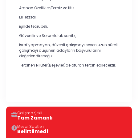
Aranan Özellikler;Temiz ve titiz.
Eli lezzetli,
işinde tecrübeli,
Güvenilir ve Sorumluluk sahibi,
israf yapmayan, düzenli çalışmayı seven uzun süreli
çalışmayı düşünen adayların başvurularını
değerlendireceğiz.
Tercihen Nilüfer(Beşevler)de oturan tercih edilecektir.
Çalışma Şekli
Tam Zamanlı
Mesai Saatleri
Belirtilmedi