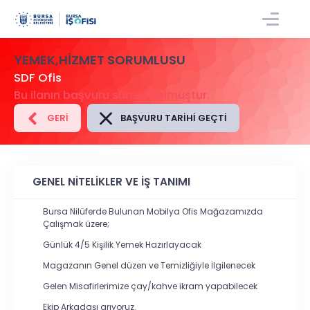
GIRIŞ/KAYIT
YEMEK,HIZMET SORUMLUSU
SDF Ofis
Bu ilanın başvuru süresi dolmuştur.
GERI
BAŞVURU TARIHI GEÇTI
GENEL NİTELİKLER VE İŞ TANIMI
Bursa Nilüferde Bulunan Mobilya Ofis Mağazamızda
Çalışmak üzere;
Günlük 4/5 Kişilik Yemek Hazırlayacak
Magazanın Genel düzen ve Temizliğiyle İlgilenecek
Gelen Misafirlerimize çay/kahve ikram yapabilecek
Ekip Arkadaşı arıyoruz.