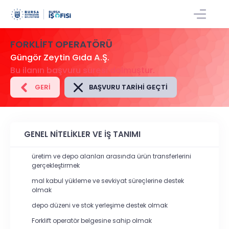
GIRIŞ/KAYIT
FORKLIFT OPERATÖRÜ
Güngör Zeytin Gıda A.Ş.
Bu ilanın başvuru süresi dolmuştur.
GERI
BAŞVURU TARIHI GEÇTI
GENEL NİTELİKLER VE İŞ TANIMI
üretim ve depo alanları arasında ürün transferlerini
gerçekleştirmek
mal kabul yükleme ve sevkiyat süreçlerine destek
olmak
depo düzeni ve stok yerleşime destek olmak
Forklift operatör belgesine sahip olmak