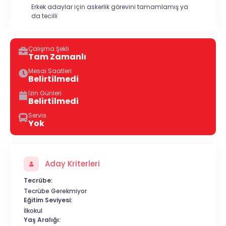
Erkek adaylar için askerlik görevini tamamlamış ya
da tecilli
Çalışma Şekli
Tam Zamanlı
Mesai Saatleri
Belirtilmedi
İzin Günleri
Belirtilmedi
Servis
Yok
Aday Kriterleri
Tecrübe:
Tecrübe Gerekmiyor
Eğitim Seviyesi:
İlkokul
Yaş Aralığı: