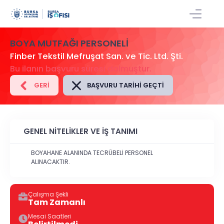
GIRIŞ/KAYIT
BOYA MUTFAĞI PERSONELI
Finber Tekstil Mefruşat San. ve Tic. Ltd. Şti.
Bu ilanın başvuru süresi dolmuştur.
GERI
BAŞVURU TARIHI GEÇTI
GENEL NİTELİKLER VE İŞ TANIMI
BOYAHANE ALANINDA TECRÜBELİ PERSONEL
ALINACAKTIR.
Çalışma Şekli
Tam Zamanlı
Mesai Saatleri