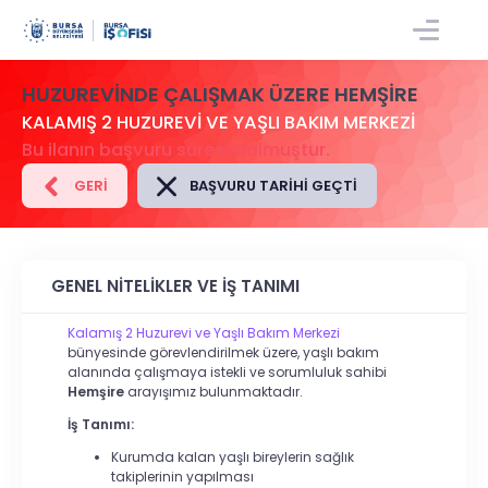
GIRIŞ/KAYIT
HUZUREVINDE ÇALIŞMAK ÜZERE HEMŞIRE
KALAMIŞ 2 HUZUREVİ VE YAŞLI BAKIM MERKEZİ
Bu ilanın başvuru süresi dolmuştur.
GERI
BAŞVURU TARIHI GEÇTI
GENEL NİTELİKLER VE İŞ TANIMI
Kalamış 2 Huzurevi ve Yaşlı Bakım Merkezi
bünyesinde görevlendirilmek üzere, yaşlı bakım
alanında çalışmaya istekli ve sorumluluk sahibi
Hemşire
arayışımız bulunmaktadır.
İş Tanımı:
Kurumda kalan yaşlı bireylerin sağlık
takiplerinin yapılması