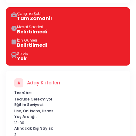
Çalışma Şekli
Tam Zamanlı
Mesai Saatleri
Belirtilmedi
İzin Günleri
Belirtilmedi
Servis
Yok
Aday Kriterleri
Tecrübe:
Tecrübe Gerekmiyor
Eğitim Seviyesi:
Lise, ÖnLisans, Lisans
Yaş Aralığı:
18-30
Alınacak Kişi Sayısı:
2