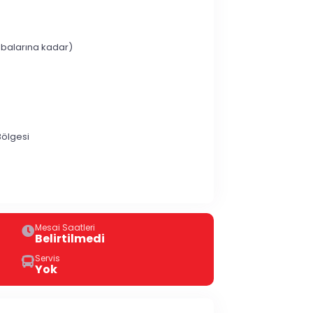
ambalarına kadar)
Bölgesi
Mesai Saatleri
Belirtilmedi
Servis
Yok