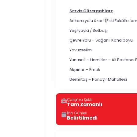
Servis Güzergahları:
Ankara yolu üzeri (Eski Fakülte l
Yeşilyayla / Setbaşı
Çevre Yolu – Soğanlı Kanalboyu
Yavuzselim
Yunuseli – Hamitler – Ali Bostancı 
Akpınar – Emek
Demirtaş – Panayır Mahallesi
Çalışma Şekli
Tam Zamanlı
İzin Günleri
Belirtilmedi