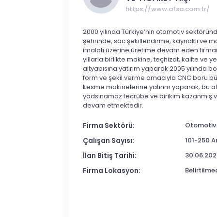
https://www.afsa.com.tr/
2000 yılında Türkiye’nin otomotiv sektöründ
şehrinde, sac şekillendirme, kaynaklı ve mo
imalatı üzerine üretime devam eden firm
yıllarla birlikte makine, teçhizat, kalite ve y
altyapısına yatırım yaparak 2005 yılında 
form ve şekil verme amacıyla CNC boru b
kesme makinelerine yatırım yaparak, bu a
yadsınamaz tecrübe ve birikim kazanmış
devam etmektedir.
Firma Sektörü:
Otomotiv
Çalışan Sayısı:
101-250 A
İlan Bitiş Tarihi:
30.06.202
Firma Lokasyon:
Belirtilme