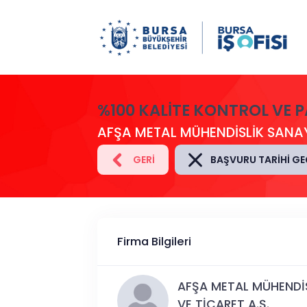
%100 KALITE KONTROL VE 
AFŞA METAL MÜHENDİSLİK SANAYİ
GERI
BAŞVURU TARIHI GE
Firma Bilgileri
AFŞA METAL MÜHENDİS
VE TİCARET A.Ş.