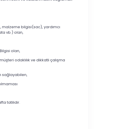
si, malzeme bilgisi(sac), yardımcı
ta vb.) olan,
Bilgisi olan,
üşteri odaklılık ve dikkatli çalışma
m sağlayabilen,
i olmaması
a tatilidir.