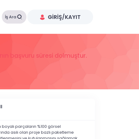
GIRIŞ/KAYIT
İş Ara
anın başvuru süresi dolmuştur.
I
m boyalı parçaların %100 görsel
ında asılı olan proje bazlı paketleme
ketlenmesini ve kutulanmasını sağlamak.