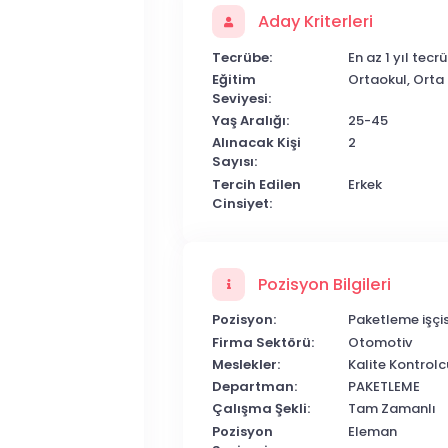
Aday Kriterleri
Tecrübe:
En az 1 yıl tecr
Eğitim
Ortaokul, Orta 
Seviyesi:
Yaş Aralığı:
25-45
Alınacak Kişi
2
Sayısı:
Tercih Edilen
Erkek
Cinsiyet:
Pozisyon Bilgileri
Pozisyon:
Paketleme işçis
Firma Sektörü:
Otomotiv
Meslekler:
Kalite Kontrolc
Departman:
PAKETLEME
Çalışma Şekli:
Tam Zamanlı
Pozisyon
Eleman