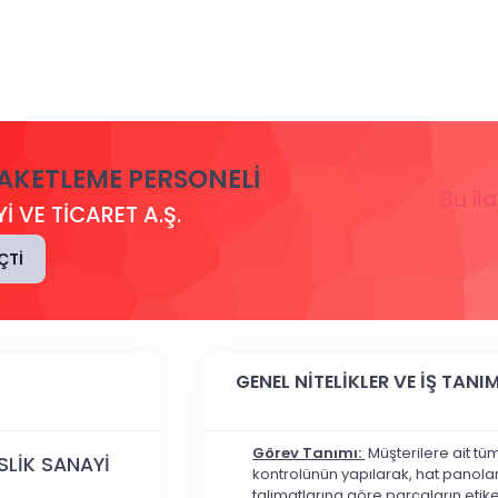
PAKETLEME PERSONELI
Bu il
 VE TİCARET A.Ş.
ÇTI
GENEL NİTELİKLER VE İŞ TANIM
Görev Tanımı:
Müşterilere ait tü
LİK SANAYİ
kontrolünün yapılarak, hat panolar
talimatlarına göre parçaların eti