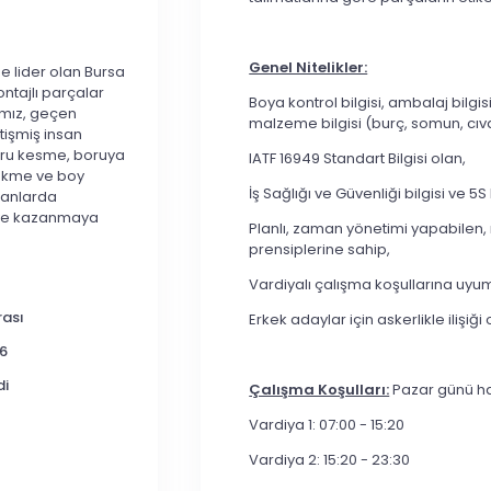
Genel Nitelikler:
e lider olan Bursa
ntajlı parçalar
Boya kontrol bilgisi, ambalaj bilgi
amız, geçen
malzeme bilgisi (burç, somun, cıva
etişmiş insan
boru kesme, boruya
IATF 16949 Standart Bilgisi olan,
ükme ve boy
İş Sağlığı ve Güvenliği bilgisi ve 5S 
lanlarda
 ve kazanmaya
Planlı, zaman yönetimi yapabilen, m
prensiplerine sahip,
Vardiyalı çalışma koşullarına uyu
rası
Erkek adaylar için askerlikle ilişiğ
6
di
Çalışma Koşulları:
Pazar günü haft
Vardiya 1: 07:00 - 15:20
Vardiya 2: 15:20 - 23:30