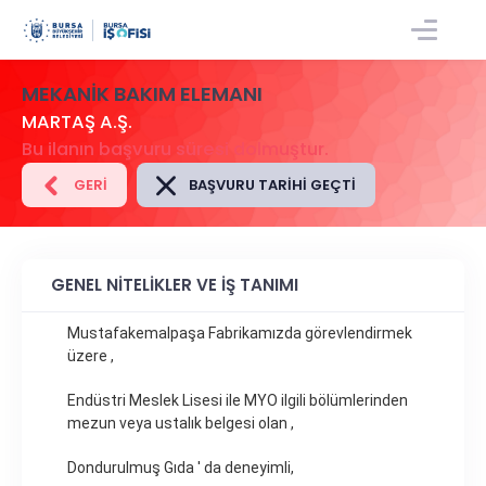
GIRIŞ/KAYIT
MEKANIK BAKIM ELEMANI
MARTAŞ A.Ş.
Bu ilanın başvuru süresi dolmuştur.
GERI
BAŞVURU TARIHI GEÇTI
GENEL NİTELİKLER VE İŞ TANIMI
Mustafakemalpaşa Fabrikamızda görevlendirmek
üzere ,
Endüstri Meslek Lisesi ile MYO ilgili bölümlerinden
mezun veya ustalık belgesi olan ,
Dondurulmuş Gıda ' da deneyimli,