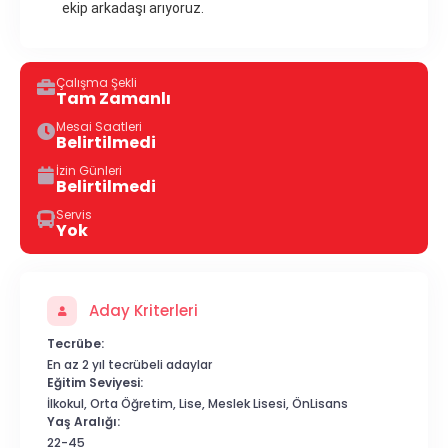
ekip arkadaşı arıyoruz.
Çalışma Şekli
Tam Zamanlı
Mesai Saatleri
Belirtilmedi
İzin Günleri
Belirtilmedi
Servis
Yok
Aday Kriterleri
Tecrübe:
En az 2 yıl tecrübeli adaylar
Eğitim Seviyesi:
İlkokul, Orta Öğretim, Lise, Meslek Lisesi, ÖnLisans
Yaş Aralığı:
22-45