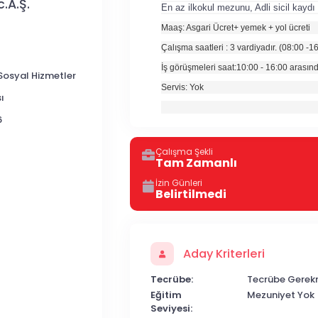
.A.Ş.
En az ilkokul mezunu, Adli sicil kayd
Maaş: Asgari Ücret+ yemek + yol ücreti
Çalışma saatleri : 3 vardiyadır. (08:00 -1
İş görüşmeleri saat:10:00 - 16:00 arasınd
 Sosyal Hizmetler
Servis: Yok
ı
6
Çalışma Şekli
Tam Zamanlı
İzin Günleri
Belirtilmedi
Aday Kriterleri
Tecrübe:
Tecrübe Gerek
Eğitim
Mezuniyet Yok
Seviyesi: