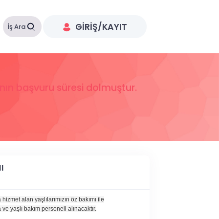
GIRIŞ/KAYIT
İş Ara
anın başvuru süresi dolmuştur.
I
hizmet alan yaşlılarımızın öz bakımı ile
 ve yaşlı bakım personeli alınacaktır.