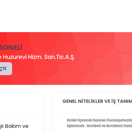
SONELI
Bu il
 Huzurevi Hizm. San.Tic.A.Ş.
ÇTI
GENEL NİTELİKLER VE İŞ TANIM
Kestel ilçesinde bulunan K
uruluşumuzda 
lı Bakım ve
ilgilenecek tecrübeli ve tecrübesiz hasta