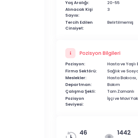
Yaş Aralığı:
20-55
Alınacak Kişi
3
Sayısı:
Tercih Edilen
Belirtilmemiş
Cinsiyet:
Pozisyon Bilgileri
Pozisyon:
Hasta ve Yaşlı
Firma Sektörü:
Sağlık ve Sosya
Meslekler:
Hasta Bakıcısı,
Departman:
Bakım
Çalışma Şekli:
Tam Zamanlı
Pozisyon
İşçi ve Mavi Ya
Seviyesi:
46
1442