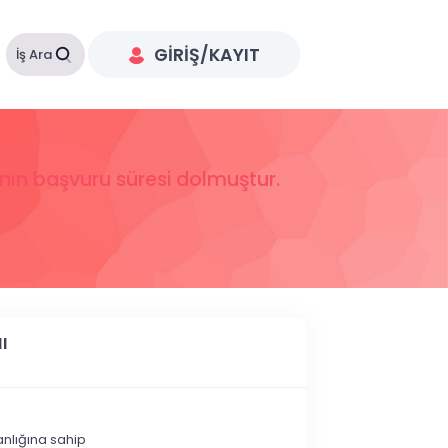
GIRIŞ/KAYIT
İş Ara
anın başvuru süresi dolmuştur.
I
şkanlığına sahip