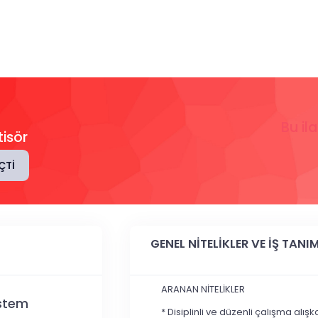
Bu il
tisör
ÇTI
GENEL NİTELİKLER VE İŞ TANIM
ARANAN NİTELİKLER
ystem
* Disiplinli ve düzenli çalışma alı