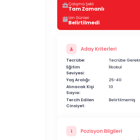
Çalışma Şekli
Tam Zamanlı
İzin Günleri
Belirtilmedi
Aday Kriterleri
Tecrübe:
Tecrübe Gerek
Eğitim
İlkokul
Seviyesi:
Yaş Aralığı:
25-40
Alınacak Kişi
10
Sayısı:
Tercih Edilen
Belirtilmemiş
Cinsiyet:
Pozisyon Bilgileri