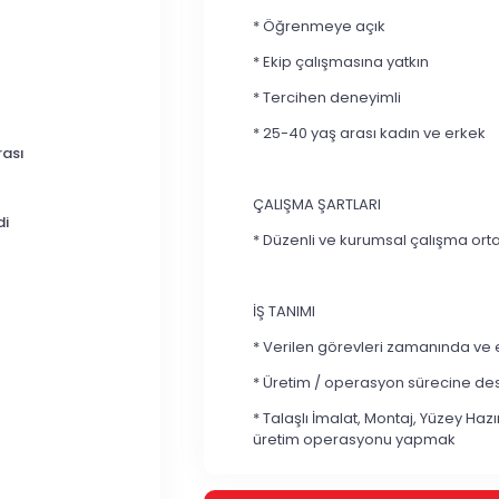
* Öğrenmeye açık
* Ekip çalışmasına yatkın
* Tercihen deneyimli
* 25-40 yaş arası kadın ve erkek
rası
ÇALIŞMA ŞARTLARI
di
* Düzenli ve kurumsal çalışma or
İŞ TANIMI
* Verilen görevleri zamanında ve 
* Üretim / operasyon sürecine d
* Talaşlı İmalat, Montaj, Yüzey H
üretim operasyonu yapmak