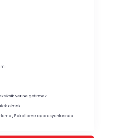
tamı
eksiksik yerine getirmek
estek olmak
azırlama , Paketleme operasyonlarında